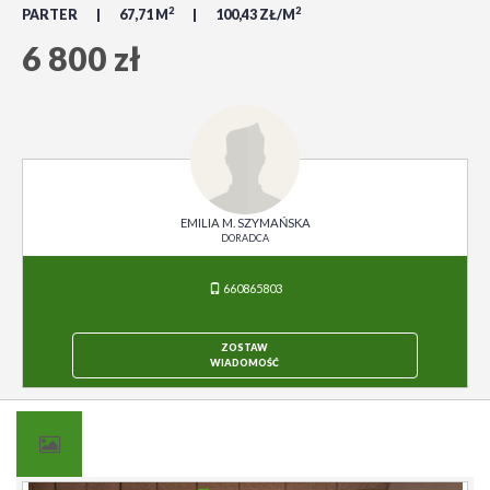
2
2
PARTER
67,71 M
100,43 ZŁ/M
6 800 zł
EMILIA M. SZYMAŃSKA
DORADCA
660865803
ZOSTAW
WIADOMOŚĆ