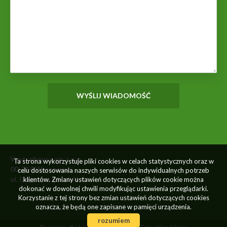
Vestrahouse sp. z o.o.
Ta strona wykorzystuje pliki cookies w celach statystycznych oraz w
00-754 Warszawa
celu dostosowania naszych serwisów do indywidualnych potrzeb
ul. Gagarina 26 lok.U 4
klientów. Zmiany ustawień dotyczących plików cookie można
dokonać w dowolnej chwili modyfikując ustawienia przeglądarki.
Korzystanie z tej strony bez zmian ustawień dotyczących cookies
oznacza, że będą one zapisane w pamięci urządzenia.
rozumiem