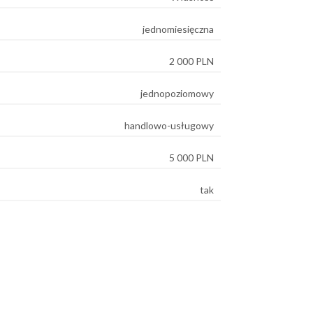
jednomiesięczna
2 000 PLN
jednopoziomowy
handlowo-usługowy
5 000 PLN
tak