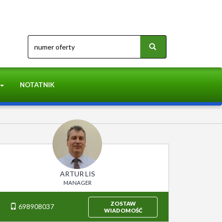
NOTATNIK
ARTUR LIS
MANAGER
ZOSTAW
698908037
WIADOMOŚĆ