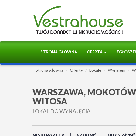
STRONA GŁÓWNA
OFERTA
ZGŁOSZE
Strona główna
Oferty
Lokale
Wynajem
W
WARSZAWA, MOKOTÓW,
WITOSA
LOKAL DO WYNAJĘCIA
2
2
NISKI PARTER
62,00 M
80,65 ZŁ/M