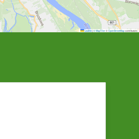
Leaflet
|
© MapTiler
©
OpenStreetMap
contributors