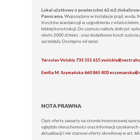
Lokal użytkowy o powierzchni 62 m2 zlokaliz
Panorama.
Wyposażony w instalacje prąd, woda. M
Kosztów aranżancyji w uzgodnieniu z właścicielem. 
lekkiej konstrukcji. Do czynszu nalieży doliczyć op
około 2000 zł/mies . oraz dodatkowo koszt zużycia 
sprzedaży. Dostępny od zaraz.
Yaroslav Volskiy 731 551 615 yvolskiy@vestraho
Emilia M. Szymańska 660 865 803 eszymanska@
NOTA PRAWNA
Opis oferty zawarty na stronie internetowej sporz
oględzin nieruchomości oraz informacji uzyskanych 
aktualizacji i nie stanowi oferty określonej w art. 6