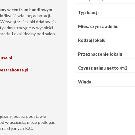
owany w centrum handlowym
Typ kaucji
ożliwość własnej adaptacji.
Wewnątrz , ścianki działowej z
Mies. czynsz admin.
łaty admistrocyjne w wysokści
prądu. Lokal idealny pod salon
Rodzaj lokalu
Przeznaczenie lokalu
use.pl
Czynsz najmu netto /m2
vestrahouse.pl
Winda
ądzany jest na podstawie
od właściciela, może podlegać
6 i następnych K.C.