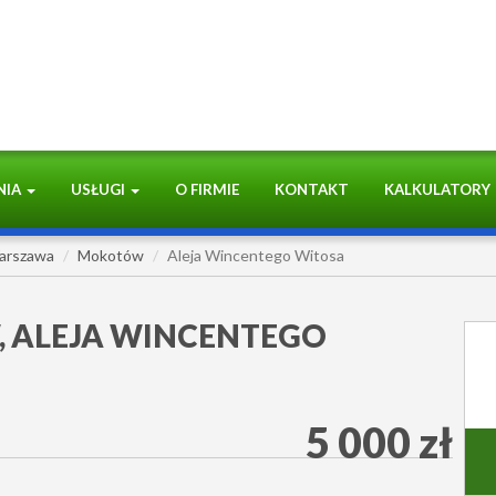
NIA
USŁUGI
O FIRMIE
KONTAKT
KALKULATORY
arszawa
Mokotów
Aleja Wincentego Witosa
 ALEJA WINCENTEGO
5 000 zł